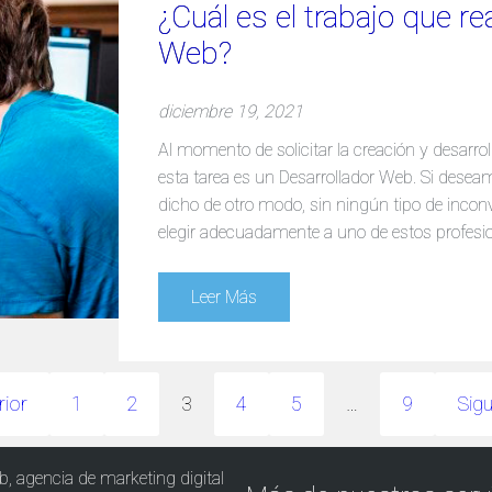
¿Cuál es el trabajo que re
Web?
diciembre 19, 2021
Al momento de solicitar la creación y desarrol
esta tarea es un Desarrollador Web. Si deseam
dicho de otro modo, sin ningún tipo de inco
elegir adecuadamente a uno de estos profesio
Leer Más
rior
1
2
3
4
5
…
9
Sigu
b, agencia de marketing digital