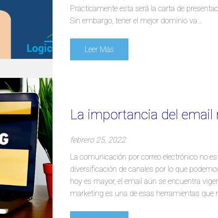
Prácticamente esta será la carta de presentac
Sin embargo, tener el mejor dominio va…
Leer Más
La importancia del email
febrero 25, 2022
La comunicación por correo electrónico no 
diversificación de canales por lo que podemos
hoy es mayor, el email aún se encuentra vigent
marketing es una de esas herramientas que 