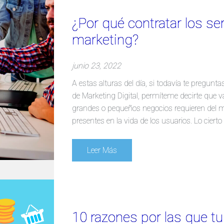
¿Por qué contratar los se
marketing?
junio 23, 2022
A estas alturas del día, si todavía te pregunt
de Marketing Digital, permíteme decirte que
grandes o pequeños negocios requieren del m
presentes en la vida de los usuarios. Lo cier
Leer Más
10 razones por las que t