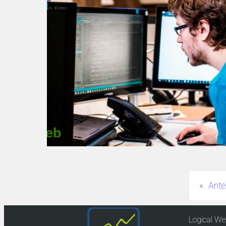
«
Ante
Logical We