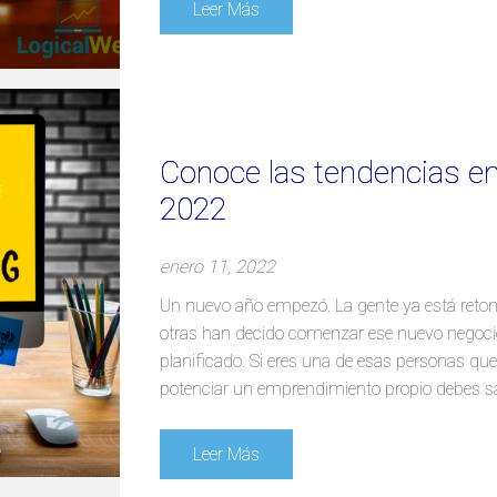
Leer Más
Conoce las tendencias en 
2022
enero 11, 2022
Un nuevo año empezó. La gente ya está reto
otras han decido comenzar ese nuevo negoci
planificado. Si eres una de esas personas que 
potenciar un emprendimiento propio debes sa
Leer Más