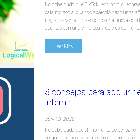
No cabe duda que TikTok llegó para quedarse
esta red social cuando apareció hace unos 
negocios ven a TikTok como una nueva oportu
cuentas con una empresa y quieres aumentar 
Leer Más
8 consejos para adquirir 
internet
abril 13, 2022
No cabe duda que al momento de pensar en u
en que solemos pensar es en su nombre, es d