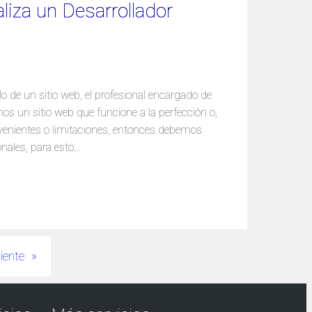
aliza un Desarrollador
lo de un sitio web, el profesional encargado de
os un sitio web que funcione a la perfección o,
nvenientes o limitaciones, entonces debemos
nales, para esto…
iente
»