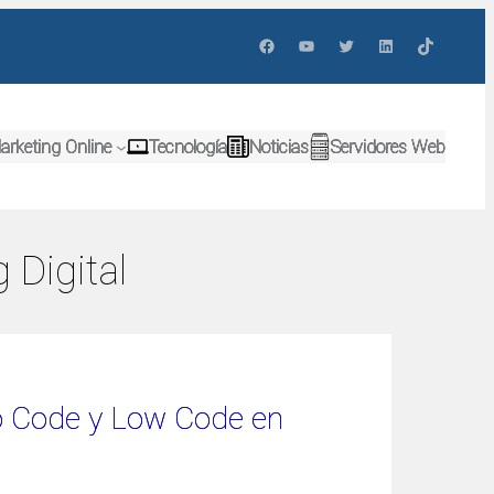
Facebook
YouTube
Twitter
LinkedIn
TikTok
arketing Online
Tecnología
Noticias
Servidores Web
 Digital
No Code y Low Code en