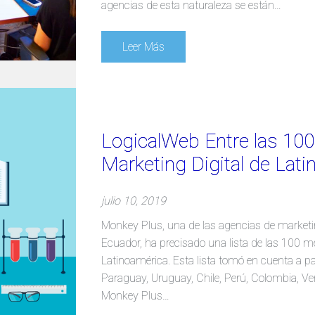
agencias de esta naturaleza se están…
Leer Más
LogicalWeb Entre las 10
Marketing Digital de Lat
julio 10, 2019
Monkey Plus, una de las agencias de marketi
Ecuador, ha precisado una lista de las 100 m
Latinoamérica. Esta lista tomó en cuenta a pa
Paraguay, Uruguay, Chile, Perú, Colombia, Vene
Monkey Plus…