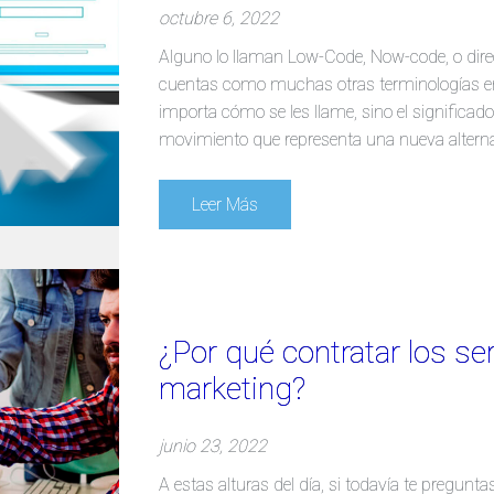
octubre 6, 2022
Alguno lo llaman Low-Code, Now-code, o dire
cuentas como muchas otras terminologías en
importa cómo se les llame, sino el significad
movimiento que representa una nueva alterna
Leer Más
¿Por qué contratar los se
marketing?
junio 23, 2022
A estas alturas del día, si todavía te pregunt