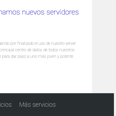
namos nuevos servidores
ando por finalizado el uso de nuestro server
principal centro de datos de todos nuestros
rse para dar paso a uno más joven y potente.
icios
Más servicios