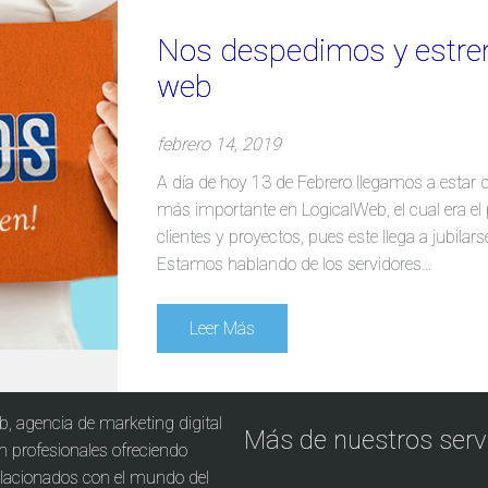
Nos despedimos y estre
web
febrero 14, 2019
A día de hoy 13 de Febrero llegamos a estar d
más importante en LogicalWeb, el cual era el 
clientes y proyectos, pues este llega a jubila
Estamos hablando de los servidores…
Leer Más
b, agencia de marketing digital
Más de nuestros serv
on profesionales ofreciendo
relacionados con el mundo del