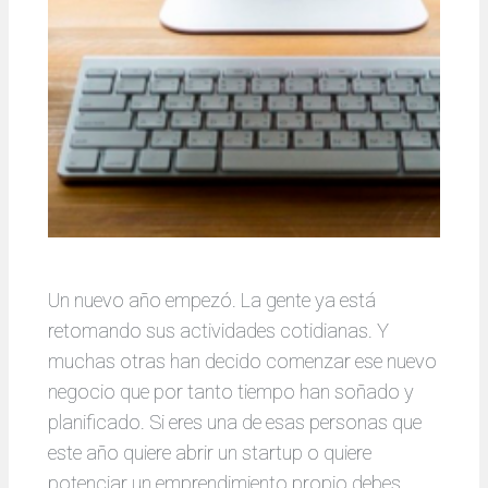
Un nuevo año empezó. La gente ya está
retomando sus actividades cotidianas. Y
muchas otras han decido comenzar ese nuevo
negocio que por tanto tiempo han soñado y
planificado. Si eres una de esas personas que
este año quiere abrir un startup o quiere
potenciar un emprendimiento propio debes