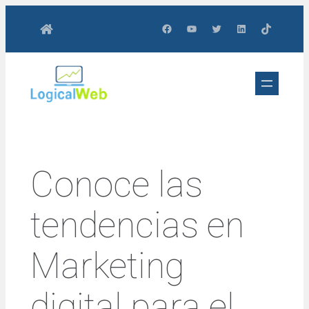
Saltar
Facebook
YouTube
Twitter
LinkedIn
TikTok
al
contenido
Conoce las
tendencias en
Marketing
digital para el