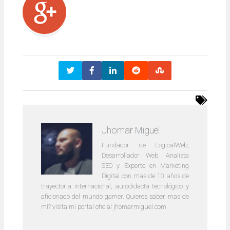
Jhomar Miguel
Fundador de LogicalWeb,
Desarrollador Web, Analista
SEO y Experto en Marketing
Digital con mas de 10 años de
trayectoria internacional, autodidacta tecnológico y
aficionado del mundo gamer. Quieres saber mas de
mi? visita mi portal oficial jhomarmiguel.com