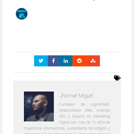
Jhomar Miguel
Fundador de LogicalWeb,
Desarrollador Web, Analista
SEO y Experto en Marketing
Digital con mas de 10 años de
trayectoria internacional, autodidacta tecnológico y