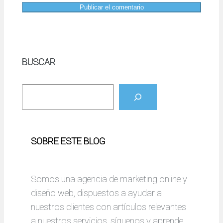
BUSCAR
B
u
s
c
SOBRE ESTE BLOG
a
r
Somos una agencia de marketing online y
diseño web, dispuestos a ayudar a
nuestros clientes con artículos relevantes
a nuestros servicios, síguenos y aprende