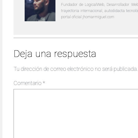
Fundador de LogicalWeb, Desarrollador Web
trayectoria internacional, autodidacta tecno
portal oficial jhomarmiguel.com
Deja una respuesta
Tu dirección de correo electrónico no será publicada.
Comentario
*