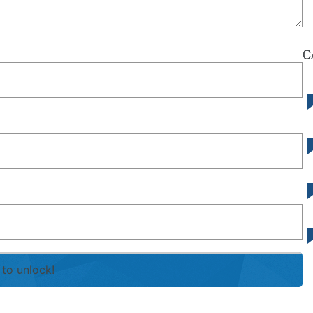
C
to unlock!