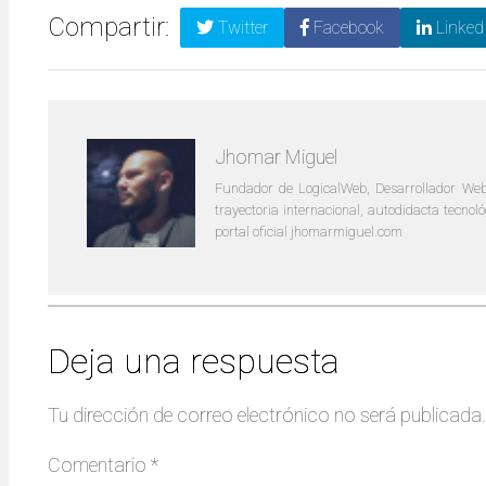
Compartir:
Twitter
Facebook
Linked
Jhomar Miguel
Fundador de LogicalWeb, Desarrollador Web
trayectoria internacional, autodidacta tecno
portal oficial jhomarmiguel.com
Deja una respuesta
Tu dirección de correo electrónico no será publicada.
Comentario
*