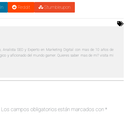
In
Reddit
Stumbleupon
, Analista SEO y Experto en Marketing Digital con mas de 10 años de
lógico y aficionado del mundo gamer. Quieres saber mas de mi? visita mi
Los campos obligatorios están marcados con
*