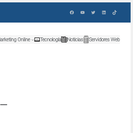
Facebook
YouTube
Twitter
LinkedIn
TikTok
arketing Online
Tecnología
Noticias
Servidores Web
-