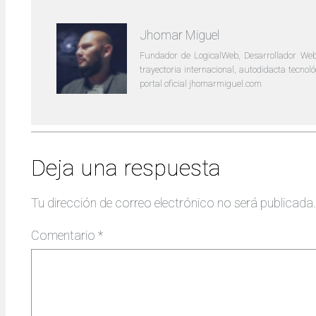
Jhomar Miguel
Fundador de LogicalWeb, Desarrollador Web
trayectoria internacional, autodidacta tecno
portal oficial jhomarmiguel.com
Deja una respuesta
Tu dirección de correo electrónico no será publicada.
Comentario
*