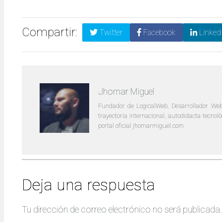
Compartir:
Twitter
Facebook
Linked
Jhomar Miguel
Fundador de LogicalWeb, Desarrollador Web
trayectoria internacional, autodidacta tecno
portal oficial jhomarmiguel.com
Deja una respuesta
Tu dirección de correo electrónico no será publicada.