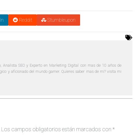
In
Reddit
Stumbleupon
, Analista SEO y Experto en Marketing Digital con mas de 10 años de
lógico y aficionado del mundo gamer. Quieres saber mas de mi? visita mi
Los campos obligatorios están marcados con
*