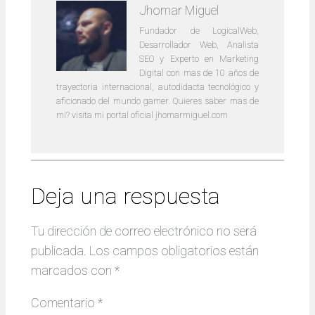
Jhomar Miguel
Fundador de LogicalWeb,
Desarrollador Web, Analista
SEO y Experto en Marketing
Digital con mas de 10 años de
trayectoria internacional, autodidacta tecnológico y
aficionado del mundo gamer. Quieres saber mas de
mi? visita mi portal oficial jhomarmiguel.com
Deja una respuesta
Tu dirección de correo electrónico no será
publicada.
Los campos obligatorios están
marcados con
*
Comentario
*