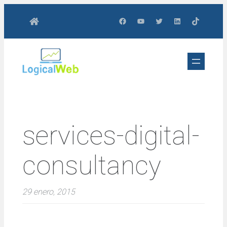
Saltar
Facebook
YouTube
Twitter
LinkedIn
TikTok
al
contenido
services-digital-
consultancy
29 enero, 2015