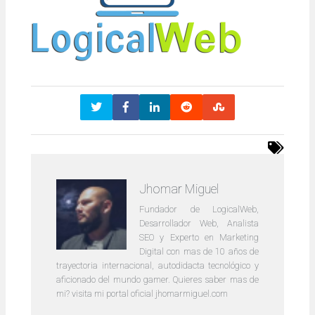
Jhomar Miguel
Fundador de LogicalWeb,
Desarrollador Web, Analista
SEO y Experto en Marketing
Digital con mas de 10 años de
trayectoria internacional, autodidacta tecnológico y
aficionado del mundo gamer. Quieres saber mas de
mi? visita mi portal oficial jhomarmiguel.com