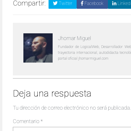
Compartir:
Twitter
Facebook
Linked
Jhomar Miguel
Fundador de LogicalWeb, Desarrollador Web
trayectoria internacional, autodidacta tecno
portal oficial jhomarmiguel.com
Deja una respuesta
Tu dirección de correo electrónico no será publicada.
Comentario
*