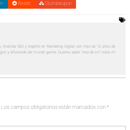
In
Reddit
Stumbleupon
, Analista SEO y Experto en Marketing Digital con mas de 10 años de
lógico y aficionado del mundo gamer. Quieres saber mas de mi? visita mi
Los campos obligatorios están marcados con
*