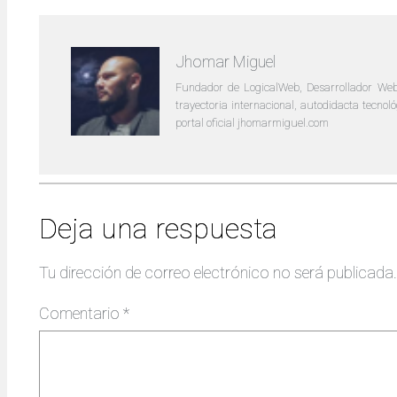
Jhomar Miguel
Fundador de LogicalWeb, Desarrollador Web
trayectoria internacional, autodidacta tecno
portal oficial jhomarmiguel.com
Deja una respuesta
Tu dirección de correo electrónico no será publicada.
Comentario
*