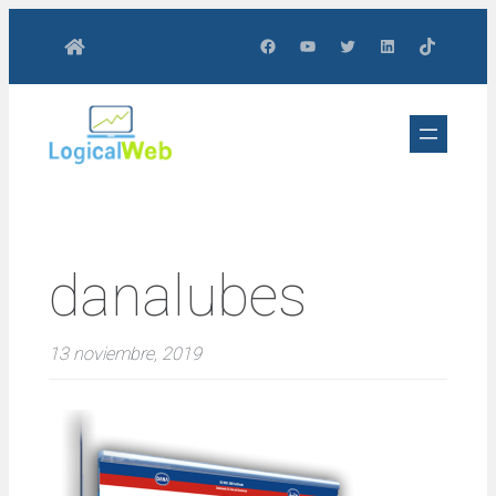
Saltar
Facebook
YouTube
Twitter
LinkedIn
TikTok
al
contenido
danalubes
13 noviembre, 2019