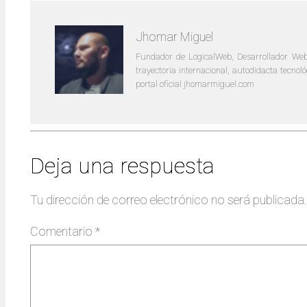
Jhomar Miguel
Fundador de LogicalWeb, Desarrollador Web
trayectoria internacional, autodidacta tecno
portal oficial jhomarmiguel.com
Deja una respuesta
Tu dirección de correo electrónico no será publicada.
Comentario
*