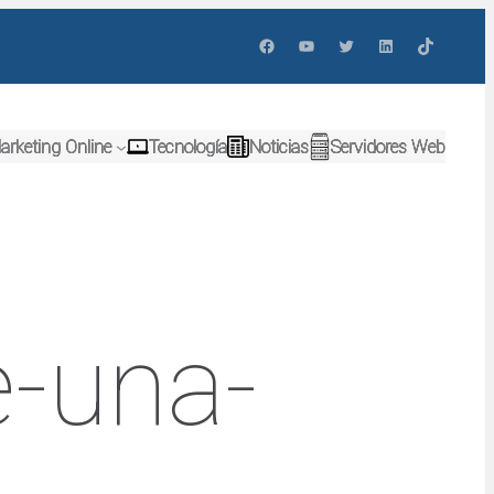
Facebook
YouTube
Twitter
LinkedIn
TikTok
arketing Online
Tecnología
Noticias
Servidores Web
e-una-