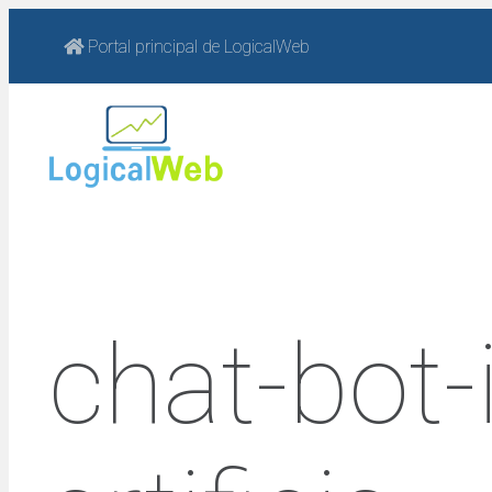
Saltar
Portal principal de LogicalWeb
al
contenido
chat-bot-