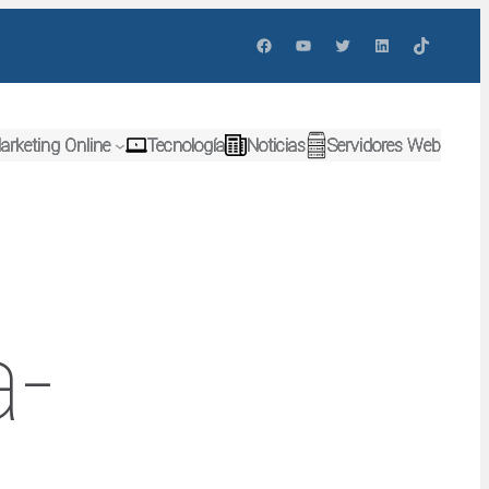
Facebook
YouTube
Twitter
LinkedIn
TikTok
arketing Online
Tecnología
Noticias
Servidores Web
a-