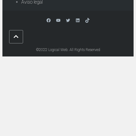
Aviso legal
Facebook
YouTube
Twitter
LinkedIn
TikTok
©2022 Logical Web. All Rights Reserved