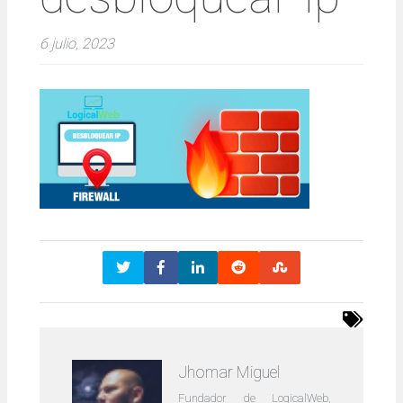
6 julio, 2023
Jhomar Miguel
Fundador de LogicalWeb,