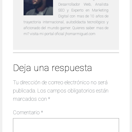
Desarrollador Web, Analista
SEO y Experto en Marketing
Digital con mas de 10 años de
trayectoria internacional, autodidacta tecnológico y
aficionado del mundo gamer. Quieres saber mas de
mi? visita mi portal oficial jhomarmiguel.com
Deja una respuesta
Tu dirección de correo electrónico no será
publicada.
Los campos obligatorios están
marcados con
*
Comentario
*