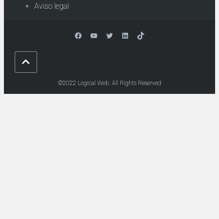
Aviso legal
Facebook
YouTube
Twitter
LinkedIn
TikTok
©2022 Logical Web. All Rights Reserved