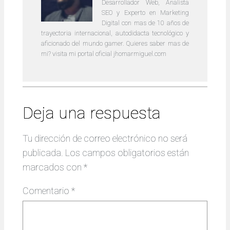
Desarrollador Web, Analista
SEO y Experto en Marketing
Digital con mas de 10 años de
trayectoria internacional, autodidacta tecnológico y
aficionado del mundo gamer. Quieres saber mas de
mi? visita mi portal oficial jhomarmiguel.com
Deja una respuesta
Tu dirección de correo electrónico no será
publicada.
Los campos obligatorios están
marcados con
*
Comentario
*