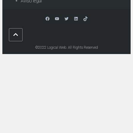
Aviso legal
Facebook
YouTube
Twitter
LinkedIn
TikTok
©2022 Logical Web. All Rights Reserved