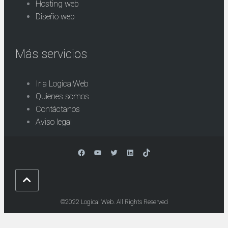
Hosting web
Diseño web
Más servicios
Ir a LogicalWeb
Quienes somos
Contáctanos
Aviso legal
Facebook
YouTube
Twitter
LinkedIn
TikTok
©2022 Logical Web. All Rights Reserved