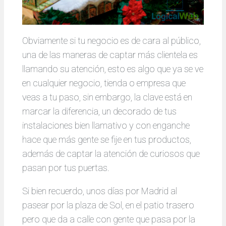
Obviamente si tu negocio es de cara al público,
una de las maneras de captar más clientela es
llamando su atención, esto es algo que ya se ve
en cualquier negocio, tienda o empresa que
veas a tu paso, sin embargo, la clave está en
marcar la diferencia, un decorado de tus
instalaciones bien llamativo y con enganche
hace que más gente se fije en tus productos,
además de captar la atención de curiosos que
pasan por tus puertas.
Si bien recuerdo, unos días por Madrid al
pasear por la plaza de Sol, en el patio trasero
pero que da a calle con gente que pasa por la