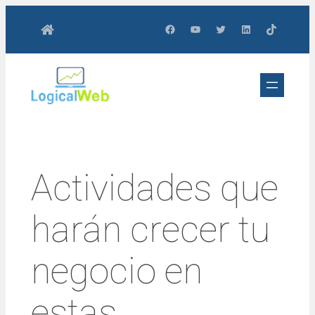
Saltar
Facebook
YouTube
Twitter
LinkedIn
TikTok
al
contenido
Actividades que
harán crecer tu
negocio en
estas