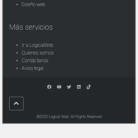
Diseño web
Más servicios
Ir a LogicalWeb
Quienes somos
Contáctanos
Aviso legal
Facebook
YouTube
Twitter
LinkedIn
TikTok
©2022 Logical Web. All Rights Reserved