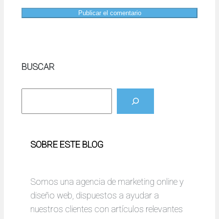
BUSCAR
B
u
s
c
SOBRE ESTE BLOG
a
r
Somos una agencia de marketing online y
diseño web, dispuestos a ayudar a
nuestros clientes con artículos relevantes