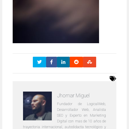
Jhomar Miguel
Fundador de LogicalWeb,
Desarrollador Web, Analista
SEO y Experto en Marketing
Digital con mas de 10 años de
trayectoria internacional, autodidacta tecnológico y