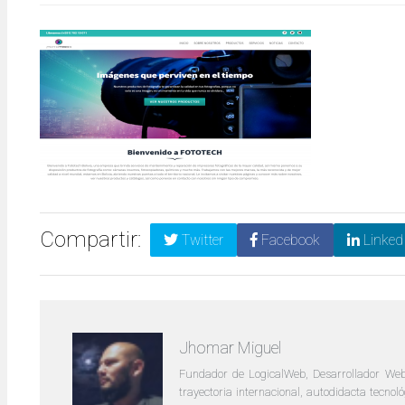
Compartir:
Twitter
Facebook
Linked
Jhomar Miguel
Fundador de LogicalWeb, Desarrollador Web
trayectoria internacional, autodidacta tecno