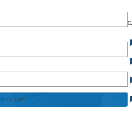
C
to unlock!